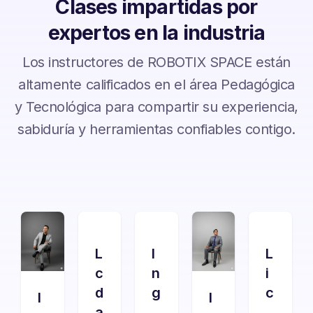
Clases impartidas por
expertos en la industria
Los instructores de ROBOTIX SPACE están
altamente calificados en el área Pedagógica
y Tecnológica para compartir su experiencia,
sabiduría y herramientas confiables contigo.
L
I
L
c
n
i
d
g
c
I
I
a
.
.